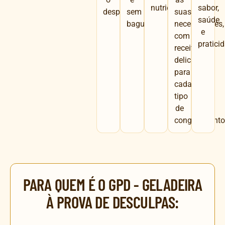
nutrientes.
sabor,
desperdício.
sem
suas
saúde
bagunça.
necessidades,
e
com
pratici
receitas
deliciosas
para
cada
tipo
de
congelamento
PARA QUEM É O GPD - GELADEIRA
À PROVA DE DESCULPAS: