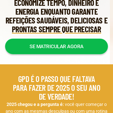
ECONOMIZE TEMPO, DINHEIRO E
ENERGIA ENQUANTO GARANTE
REFEIÇÕES SAUDÁVEIS, DELICIOSAS E
PRONTAS SEMPRE QUE PRECISAR
SE MATRICULAR AGORA
GPD É O PASSO QUE FALTAVA
PARA FAZER DE 2025 O SEU ANO
DE VERDADE!
2025 chegou e a pergunta é:
você quer começar o
ano com as mesmas desculpas ou com uma rotina