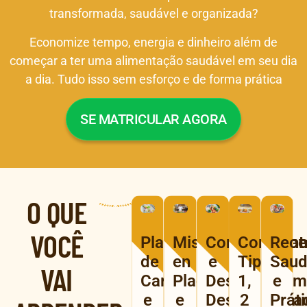
transformada, saudável e organizada?
Economize tempo, energia e dinheiro além de
começar a ter uma alimentação saudável em seu dia
a dia. Tudo isso sem esforço e de forma prática
SE MATRICULAR AGORA
O QUE
VOCÊ
Planejamento
Mise
Congelament
Congela
Rece
de
en
e
Tipo
Saud
VAI
Cardápios
Place
Descongelam
1,
e
e
e
Descomplica
2
Práti