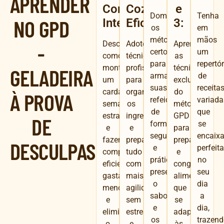
APRENDER
Compras
Cozinha
e
Domine
Tenha
NO GPD
Inteligentes:
Eficiente:
3:
os
em
métodos
mãos
Descubra
Adote
Aprenda
-
certos
um
como
técnicas
as
para
repertór
montar
profissionais
técnicas
GELADEIRA
armazenar
de
um
para
exclusivas
suas
receita
cardápio
organizar
do
À PROVA
refeições
variada
semanal
os
método
de
que
estratégico
ingredientes
GPD
DE
forma
se
e
e
para
segura
encaix
fazer
preparar
preparar
DESCULPAS:
e
perfeit
compras
tudo
e
prática,
no
eficientes,
com
congelar
preservando
seu
gastando
mais
alimentos
o
dia
menos
agilidade,
que
sabor
a
e
sem
se
e
dia,
eliminando
estresse
adaptam
os
trazen
o
e
às